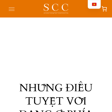
NHỮNG ĐIỀU
TUYỆT VỜI