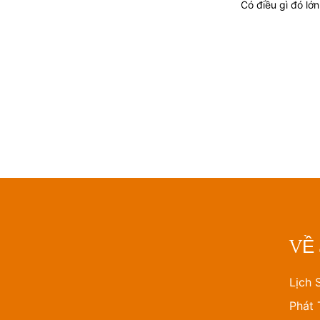
Có điều gì đó lớ
VỀ
Lịch 
Phát 