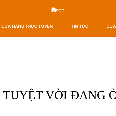
CỬA HÀNG TRỰC TUYẾN
TIN TỨC
CỬA
 TUYỆT VỜI ĐANG Ở