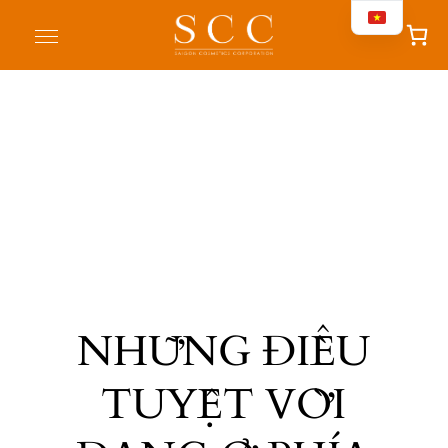
NHỮNG ĐIỀU
TUYỆT VỜI