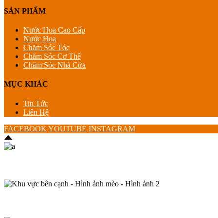
SẢN PHẨM
Nước Hoa Cao Cấp
Nước Hoa
Chăm Sóc Tóc
Chăm Sóc Cơ Thể
Chăm Sóc Nhà Cửa
MỤC KHÁC
Tin Tức
Liên Hệ
FACEBOOK
YOUTUBE
INSTAGRAM
Sản phẩm mới
Bestsellers