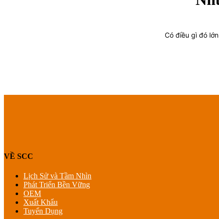
Có điều gì đó lớ
VỀ SCC
Lịch Sử và Tầm Nhìn
Phát Triển Bền Vững
OEM
Xuất Khẩu
Tuyển Dụng