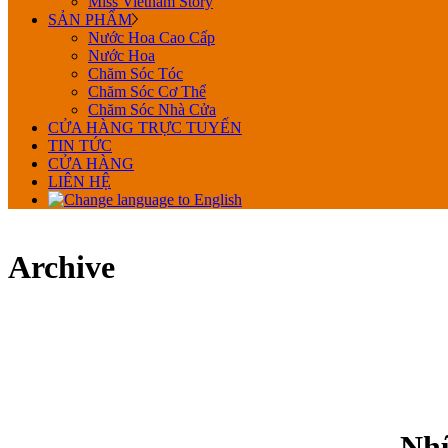
Miss Vietnam Story
SẢN PHẨM
Nước Hoa Cao Cấp
Nước Hoa
Chăm Sóc Tóc
Chăm Sóc Cơ Thể
Chăm Sóc Nhà Cửa
CỬA HÀNG TRỰC TUYẾN
TIN TỨC
CỬA HÀNG
LIÊN HỆ
Archive
Nhữ