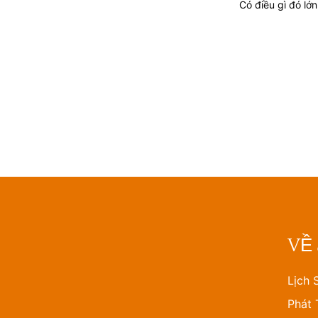
Có điều gì đó lớ
VỀ
Lịch 
Phát 