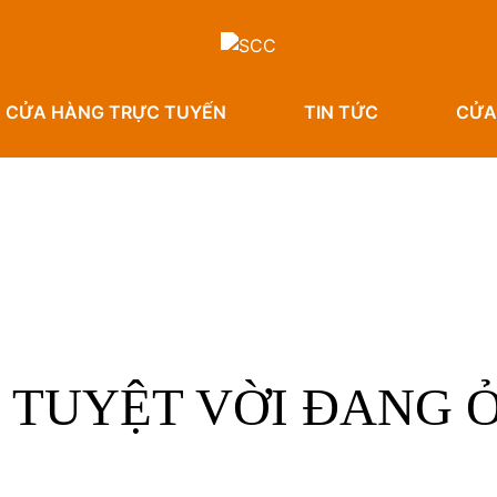
CỬA HÀNG TRỰC TUYẾN
TIN TỨC
CỬA
 TUYỆT VỜI ĐANG Ở