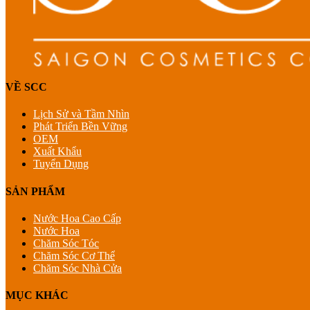
VỀ SCC
Lịch Sử và Tầm Nhìn
Phát Triển Bền Vững
OEM
Xuất Khẩu
Tuyển Dụng
SẢN PHẨM
Nước Hoa Cao Cấp
Nước Hoa
Chăm Sóc Tóc
Chăm Sóc Cơ Thể
Chăm Sóc Nhà Cửa
MỤC KHÁC