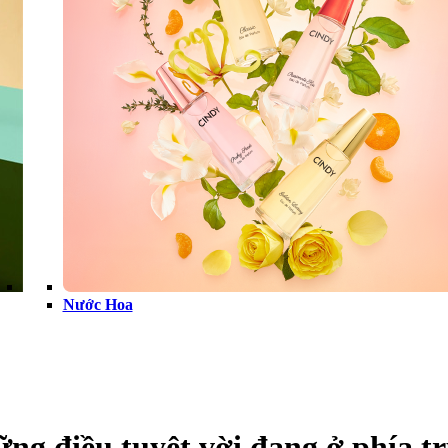
Nước Hoa
ng điều tuyệt vời đang ở phía t