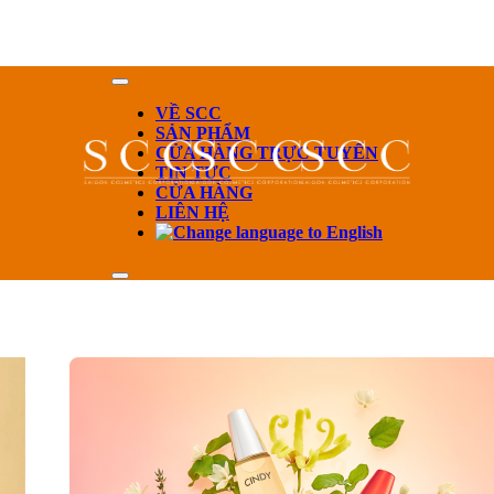
VỀ SCC
SẢN PHẨM
CỬA HÀNG TRỰC TUYẾN
TIN TỨC
CỬA HÀNG
LIÊN HỆ
Miss Saigon Heritage Story
Miss Vietnam Sto