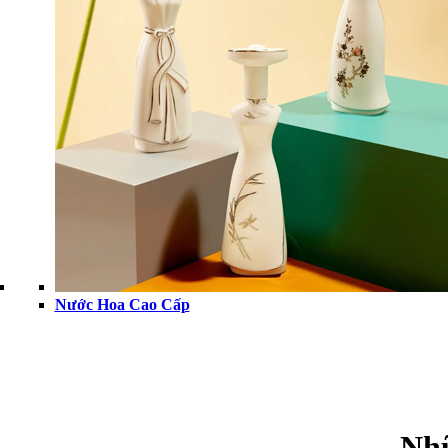
Miss Vietnam Story
SẢN PHẨM
Nước Hoa Cao Cấp
Nước Hoa
Chăm Sóc Tóc
Chăm Sóc Cơ Thể
Chăm Sóc Nhà Cửa
CỬA HÀNG TRỰC TUYẾN
TIN TỨC
CỬA HÀNG
LIÊN HỆ
Shop
Nước Hoa Cao Cấp
Nhữ