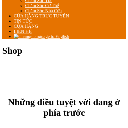
Chăm Sóc Tóc
Chăm Sóc Cơ Thể
Chăm Sóc Nhà Cửa
CỬA HÀNG TRỰC TUYẾN
TIN TỨC
CỬA HÀNG
LIÊN HỆ
Shop
Những điều tuyệt vời đang ở
phía trước