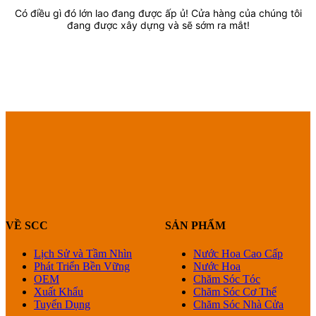
Có điều gì đó lớn lao đang được ấp ủ! Cửa hàng của chúng tôi
đang được xây dựng và sẽ sớm ra mắt!
VỀ SCC
SẢN PHẨM
Lịch Sử và Tầm Nhìn
Nước Hoa Cao Cấp
Phát Triển Bền Vững
Nước Hoa
OEM
Chăm Sóc Tóc
Xuất Khẩu
Chăm Sóc Cơ Thể
Tuyển Dụng
Chăm Sóc Nhà Cửa