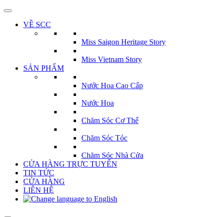
Bỏ
qua
VỀ SCC
nội
dung
Miss Saigon Heritage Story
Miss Vietnam Story
SẢN PHẨM
Nước Hoa Cao Cấp
Nước Hoa
Chăm Sóc Cơ Thể
Chăm Sóc Tóc
Chăm Sóc Nhà Cửa
CỬA HÀNG TRỰC TUYẾN
TIN TỨC
CỬA HÀNG
LIÊN HỆ