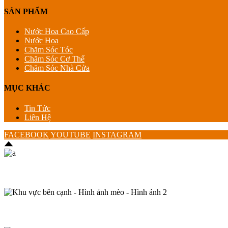
SẢN PHẨM
Nước Hoa Cao Cấp
Nước Hoa
Chăm Sóc Tóc
Chăm Sóc Cơ Thể
Chăm Sóc Nhà Cửa
MỤC KHÁC
Tin Tức
Liên Hệ
FACEBOOK
YOUTUBE
INSTAGRAM
Sản phẩm mới
Bestsellers