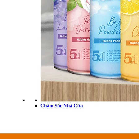
n lao đang được ấp ủ! Cửa hàng của chúng tôi đang được xây dựng 
Chăm Sóc Nhà Cửa