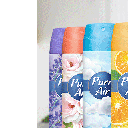
Saigon Heritage Story
Miss Vietnam Story
ng điều tuyệt vời đang ở phía t