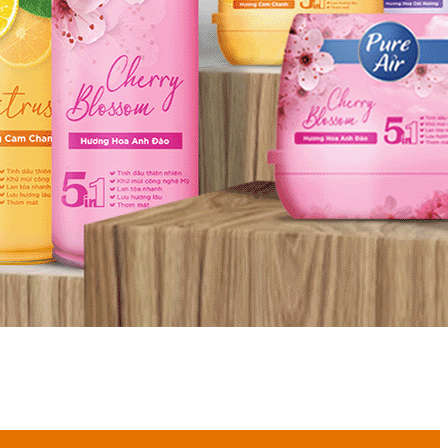
và sẽ sớm ra mắt!