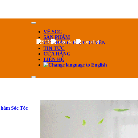
VỀ SCC
SẢN PHẨM
CỬA HÀNG TRỰC TUYẾN
TIN TỨC
CỬA HÀNG
LIÊN HỆ
hăm Sóc Tóc