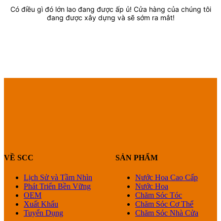
Có điều gì đó lớn lao đang được ấp ủ! Cửa hàng của chúng tôi
đang được xây dựng và sẽ sớm ra mắt!
VỀ SCC
SẢN PHẨM
Lịch Sử và Tầm Nhìn
Nước Hoa Cao Cấp
Phát Triển Bền Vững
Nước Hoa
OEM
Chăm Sóc Tóc
Xuất Khẩu
Chăm Sóc Cơ Thể
Tuyển Dụng
Chăm Sóc Nhà Cửa