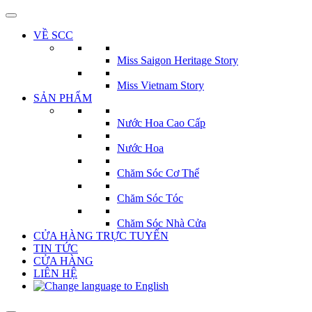
Bỏ
qua
VỀ SCC
nội
dung
Miss Saigon Heritage Story
Miss Vietnam Story
SẢN PHẨM
Nước Hoa Cao Cấp
Nước Hoa
Chăm Sóc Cơ Thể
Chăm Sóc Tóc
Chăm Sóc Nhà Cửa
CỬA HÀNG TRỰC TUYẾN
TIN TỨC
CỬA HÀNG
LIÊN HỆ