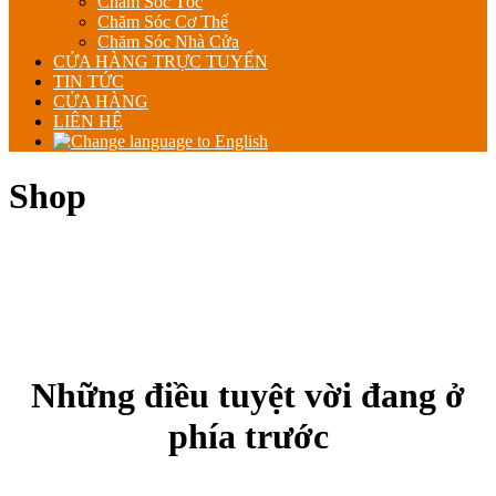
Chăm Sóc Tóc
Chăm Sóc Cơ Thể
Chăm Sóc Nhà Cửa
CỬA HÀNG TRỰC TUYẾN
TIN TỨC
CỬA HÀNG
LIÊN HỆ
Shop
Những điều tuyệt vời đang ở
phía trước